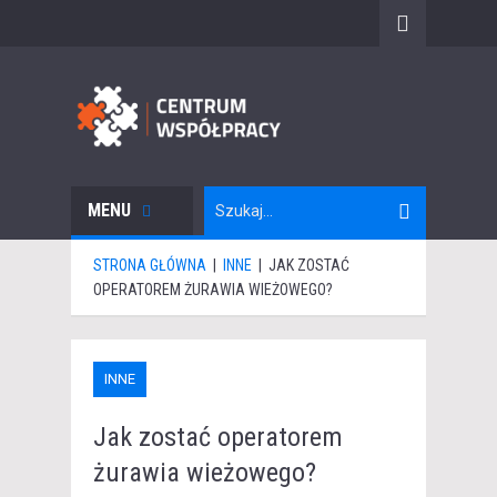
MENU
STRONA GŁÓWNA
|
INNE
|
JAK ZOSTAĆ
OPERATOREM ŻURAWIA WIEŻOWEGO?
INNE
Jak zostać operatorem
żurawia wieżowego?