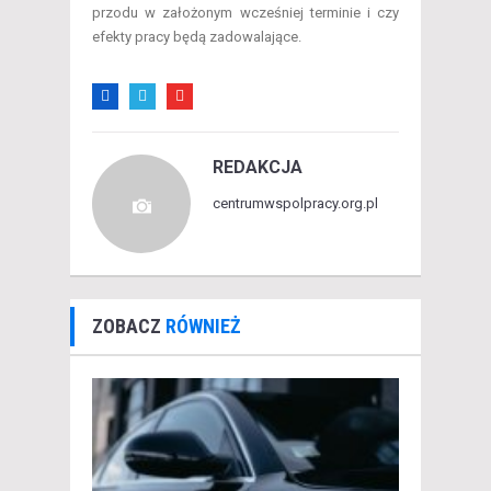
przodu w założonym wcześniej terminie i czy
efekty pracy będą zadowalające.
REDAKCJA
centrumwspolpracy.org.pl
ZOBACZ
RÓWNIEŻ