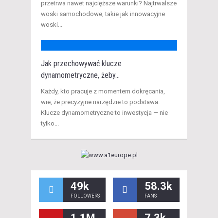
przetrwa nawet najcięższe warunki? Najtrwalsze
woski samochodowe, takie jak innowacyjne
woski...
Jak przechowywać klucze
dynamometryczne, żeby...
Każdy, kto pracuje z momentem dokręcania,
wie, że precyzyjne narzędzie to podstawa.
Klucze dynamometryczne to inwestycja — nie
tylko...
49k
58.3k
FOLLOWERS
FANS
1.1M
7.3k