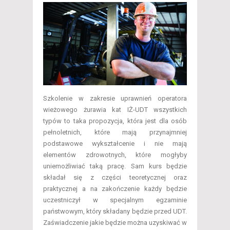
Szkolenie w zakresie uprawnień operatora
wieżowego żurawia kat IŻ-UDT wszystkich
typów to taka propozycja, która jest dla osób
pełnoletnich, które mają przynajmniej
podstawowe wykształcenie i nie mają
elementów zdrowotnych, które mogłyby
uniemożliwiać taką pracę. Sam kurs będzie
składał się z części teoretycznej oraz
praktycznej a na zakończenie każdy będzie
uczestniczył w specjalnym egzaminie
państwowym, który składany będzie przed UDT.
Zaświadczenie jakie będzie można uzyskiwać w