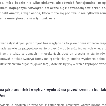
a, które będzie nie tylko ciekawe, ale również funkcjonalne, to s
okiem, najlepszym rozwiązaniem okaże się z pewnością powierzenie 
rchitekt wnętrz, a więc osoba, która może się pochwalić nie tylko właśc
ania umiejętnościami w tym zakresie.
ować satysfakcjonujący projekt bez względu na to, jakie pomieszczenie znaj
wiada zwykle za przygotowywanie projektów dość zróżnicowanych wnętrz. 
inach, a także w domach i mieszkaniach. Jest on zresztą w stanie rów
tował, a także tworzyć formy małej architektury. Trudno wyobrazić sobie
dziś takich firm organizujących targi, które nie byłyby w stanie zaproponowa
ca jako architekt wnętrz - wyobraźnia przestrzenna i kontak
źmi
wiście, o sporych korzyściach z zatrudnienia architekta wnętrz można m