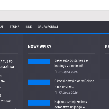
IAT
STUDIA
INNE
GRUPA PORTALI
NOWE WPISY
G
Jakie auto dostaniesz w
A TUŻ PO
leasingu za mniej niż...
TO MOŻLIWE
21 Lipca 2026
NE
Ośrodki odwykowe w Polsce
 NA
– jak wybrać...
.
17 Lipca 2026
E
E W USA?
Najskuteczniejsze firmy
doradztwa unijnego w...