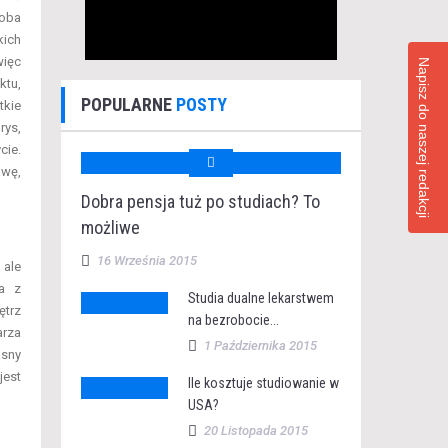
soba
kich
więc
Napisz do naszej redakcji
ktu,
POPULARNE
POSTY
tkie
rys,
cie.
awę,
Dobra pensja tuż po studiach? To
możliwe
16 Września 2015
 ale
ia z
Studia dualne lekarstwem
ętrz
na bezrobocie...
arza
1 Października 2015
asny
jest
Ile kosztuje studiowanie w
USA?
20 Listopada 2015