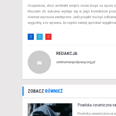
Oczywiście, choć architekt wnętrz może liczyć na spore 
Kluczem do sukcesu wydaje się w jego kontekście przed
również wyczucie estetyczne. Jeśli projekt ma być odbierany
wygodny, a to sprawia, że często należy sprostać wyjątk
REDAKCJA
centrumwspolpracy.org.pl
ZOBACZ
RÓWNIEŻ
Powłoka ceramiczna na au
​Powłoka ceramiczna na a