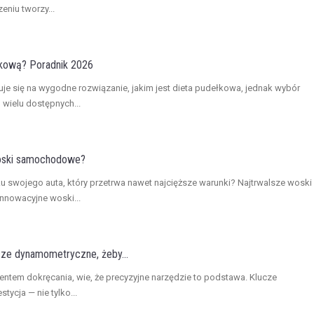
eniu tworzy...
łkową? Poradnik 2026
uje się na wygodne rozwiązanie, jakim jest dieta pudełkowa, jednak wybór
 wielu dostępnych...
woski samochodowe?
u swojego auta, który przetrwa nawet najcięższe warunki? Najtrwalsze woski
nnowacyjne woski...
ze dynamometryczne, żeby...
entem dokręcania, wie, że precyzyjne narzędzie to podstawa. Klucze
ycja — nie tylko...