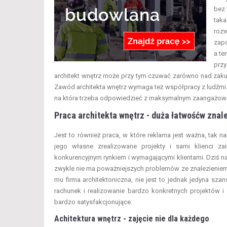
bez 
taka
rozw
zapo
a te
przy
architekt wnętrz może przy tym czuwać zarówno nad zaku
Zawód architekta wnętrz wymaga też współpracy z ludźmi.
na która trzeba odpowiedzieć z maksymalnym zaangażow
Praca architekta wnętrz - duża łatwośćw znal
Jest to również praca, w które reklama jest ważna, tak n
jego własne zrealizowane projekty i sami klienci z
konkurencyjnym rynkiem i wymagającymi klientami. Dziś nal
zwykle nie ma poważniejszych problemów ze znalezieniem z
mu firma architektoniczna, nie jest to jednak jedyna sz
rachunek i realizowanie bardzo konkretnych projektów i 
bardzo satysfakcjonujące.
Achitektura wnętrz - zajęcie nie dla każdego