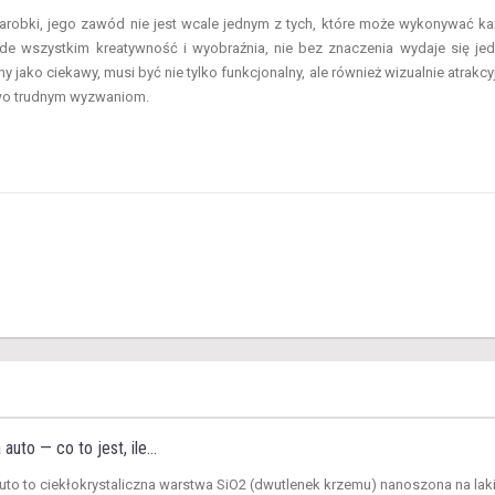
zarobki, jego zawód nie jest wcale jednym z tych, które może wykonywać ka
e wszystkim kreatywność i wyobraźnia, nie bez znaczenia wydaje się je
 jako ciekawy, musi być nie tylko funkcjonalny, ale również wizualnie atrakcyj
owo trudnym wyzwaniom.
to — co to jest, ile...
uto to ciekłokrystaliczna warstwa SiO2 (dwutlenek krzemu) nanoszona na laki