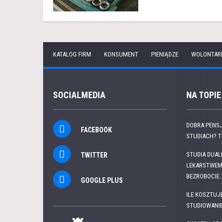
KATALOG FIRM
KONSUMENT
PIENIĄDZE
WOLONTAR
SOCIALMEDIA
NA TOPIE
DOBRA PENSJ
FACEBOOK
STUDIACH? 
STUDIA DUAL
TWITTER
LEKARSTWEM
BEZROBOCIE..
GOOGLE PLUS
ILE KOSZTUJ
STUDIOWANI