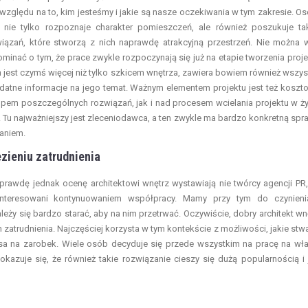
względu na to, kim jesteśmy i jakie są nasze oczekiwania w tym zakresie. O
 nie tylko rozpoznaje charakter pomieszczeń, ale również poszukuje ta
iązań, które stworzą z nich naprawdę atrakcyjną przestrzeń. Nie można 
minać o tym, że prace zwykle rozpoczynają się już na etapie tworzenia proje
n jest czymś więcej niż tylko szkicem wnętrza, zawiera bowiem również wszys
datne informacje na jego temat. Ważnym elementem projektu jest też koszto
pem poszczególnych rozwiązań, jak i nad procesem wcielania projektu w ży
 Tu najważniejszy jest zleceniodawca, a ten zwykle ma bardzo konkretną spr
aniem.
ezieniu zatrudnieni
a
aprawdę jednak ocenę architektowi wnętrz wystawiają nie twórcy agencji PR,
ainteresowani kontynuowaniem współpracy. Mamy przy tym do czynien
eży się bardzo starać, aby na nim przetrwać. Oczywiście, dobry architekt wn
atrudnienia. Najczęściej korzysta w tym kontekście z możliwości, jakie stw
ansa na zarobek. Wiele osób decyduje się przede wszystkim na pracę na wł
okazuje się, że również takie rozwiązanie cieszy się dużą popularnością i 