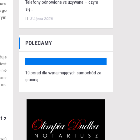
Telefony odnowione vs używane — czym
pore
się...
tego
iwym
3 Lipca 2026
POLECAMY
duje
Jest
nież
10 porad dla wynajmujących samochód za
 bez
granicą
ć mu
t z
ówić