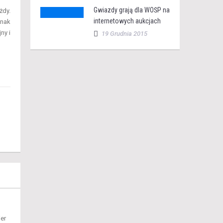
Gwiazdy grają dla WOŚP na
żdy.
internetowych aukcjach
dnak
ny i
19 Grudnia 2015
er