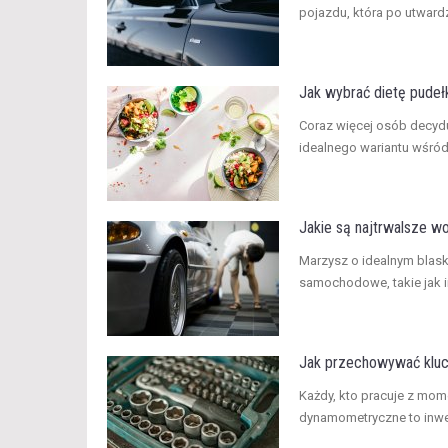
pojazdu, która po utwardz
Jak wybrać dietę pude
​Coraz więcej osób decyd
idealnego wariantu wśród
Jakie są najtrwalsze 
Marzysz o idealnym blask
samochodowe, takie jak i
Jak przechowywać kluc
Każdy, kto pracuje z mom
dynamometryczne to inwest