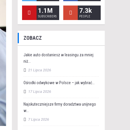
1.1M
7.3k
SUBSCRIBERS
PEOPLE
ZOBACZ
Jakie auto dostaniesz w leasingu za mniej
niż...
21 Lipca 2026
Ośrodki odwykowe w Polsce – jak wybrać...
17 Lipca 2026
Najskuteczniejsze firmy doradztwa unijnego
w...
7 Lipca 2026