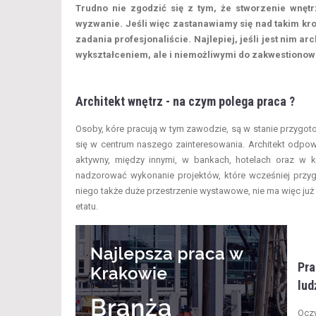
Trudno nie zgodzić się z tym, że stworzenie wnętrz
wyzwanie. Jeśli więc zastanawiamy się nad takim kr
zadania profesjonaliście. Najlepiej, jeśli jest nim a
wykształceniem, ale i niemożliwymi do zakwestionow
Architekt wnętrz - na czym polega praca ?
Osoby, kóre pracują w tym zawodzie, są w stanie przygot
się w centrum naszego zainteresowania. Architekt odpo
aktywny, między innymi, w bankach, hotelach oraz w k
nadzorować wykonanie projektów, które wcześniej przygo
niego także duże przestrzenie wystawowe, nie ma więc już 
etatu.
Pra
lud
Oczy