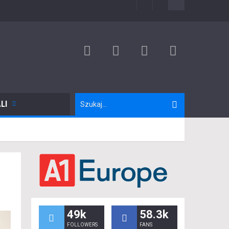
LI
49k
58.3k
FOLLOWERS
FANS