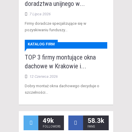
doradztwa unijnego w...
7 Lipca 2026
​Firmy doradcze specjalizujące się w
pozyskiwaniu funduszy...
KATALOG FIRM
TOP 3 firmy montujące okna
dachowe w Krakowie i...
12 Czerwca 2026
​Dobry montaż okna dachowego decyduje o
szczelności...
49k
58.3k
FOLLOWERS
FANS