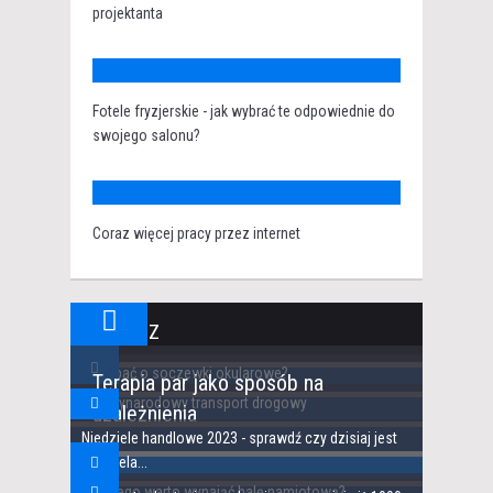
projektanta
Fotele fryzjerskie - jak wybrać te odpowiednie do
swojego salonu?
Coraz więcej pracy przez internet
ZOBACZ
Jak dbać o soczewki okularowe?
Terapia par jako sposób na
Międzynarodowy transport drogowy
uzależnienia
Niedziele handlowe 2023 - sprawdź czy dzisiaj jest
niedziela...
Dlaczego warto wynająć halę namiotową?