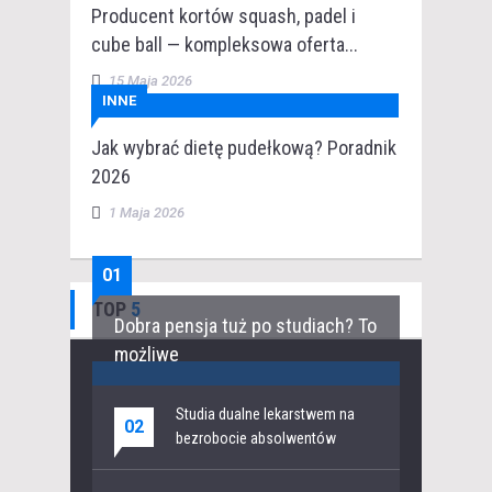
Producent kortów squash, padel i
cube ball — kompleksowa oferta...
15 Maja 2026
INNE
Jak wybrać dietę pudełkową? Poradnik
2026
1 Maja 2026
01
TOP
5
Dobra pensja tuż po studiach? To
możliwe
Studia dualne lekarstwem na
02
bezrobocie absolwentów