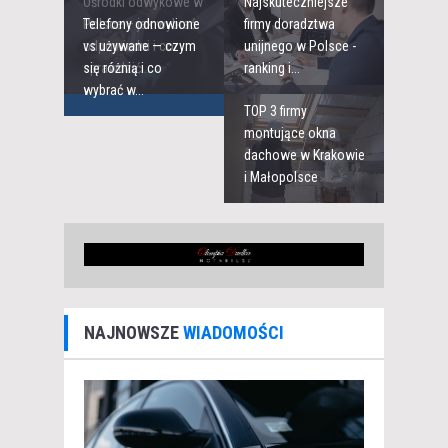
Ośrodki odwykowe w
Najskuteczniejsze
Polsce – jak wybrać
Telefony odnowione
firmy doradztwa
odpowiedni i co
vs używane — czym
unijnego w Polsce -
sprawdzić...
się różnią i co
ranking i...
wybrać w...
TOP 3 firmy
montujące okna
dachowe w Krakowie
i Małopolsce
NAJNOWSZE
WIADOMOŚCI