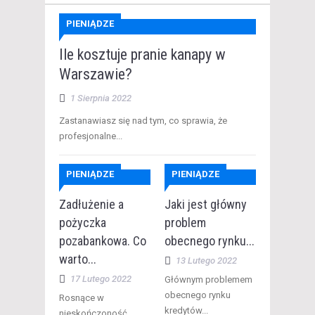
PIENIĄDZE
Ile kosztuje pranie kanapy w
Warszawie?
1 Sierpnia 2022
Zastanawiasz się nad tym, co sprawia, że
profesjonalne...
PIENIĄDZE
PIENIĄDZE
Zadłużenie a
Jaki jest główny
pożyczka
problem
pozabankowa. Co
obecnego rynku...
warto...
13 Lutego 2022
17 Lutego 2022
Głównym problemem
obecnego rynku
Rosnące w
kredytów...
nieskończoność