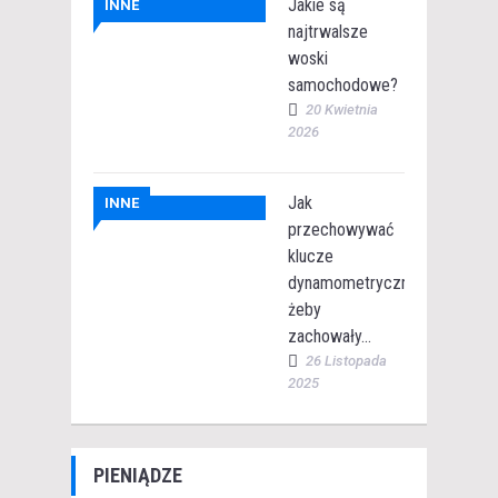
Jakie są
INNE
najtrwalsze
woski
samochodowe?
20 Kwietnia
2026
Jak
INNE
przechowywać
klucze
dynamometryczne,
żeby
zachowały...
26 Listopada
2025
PIENIĄDZE