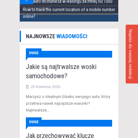
Jakie auto dostaniesz w leasingu za mniej niż 1000
zł miesięcznie?
How to track the current location of a mobile number
online?
Napisz do naszej redakcji
NAJNOWSZE
WIADOMOŚCI
INNE
Jakie są najtrwalsze woski
samochodowe?
20 Kwietnia 2026
Marzysz o idealnym blasku swojego auta, który
przetrwa nawet najcięższe warunki?
Najtrwalsze...
INNE
Jak przechowywać klucze