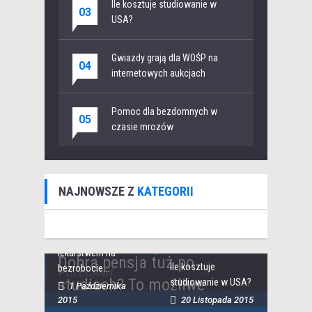
Ile kosztuje studiowanie w
03
USA?
Gwiazdy grają dla WOŚP na
04
internetowych aukcjach
Pomoc dla bezdomnych w
05
czasie mrozów
NAJNOWSZE Z
KATEGORII
STUDIA
STUDIA
Studia dualne
STUDIA
lekarstwem na
Dobra pensja tuż po
Ile kosztuje
bezrobocie...
POLECAMY
studiach? To możliwe
studiowanie w USA?
1 Października
2015
20 Listopada 2015