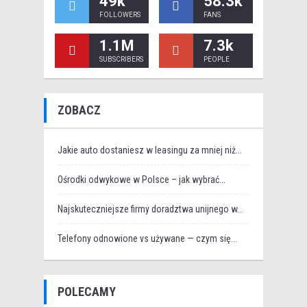
49k
58.3k
FOLLOWERS
FANS
1.1M
7.3k
SUBSCRIBERS
PEOPLE
ZOBACZ
Jakie auto dostaniesz w leasingu za mniej niż...
Ośrodki odwykowe w Polsce – jak wybrać...
Najskuteczniejsze firmy doradztwa unijnego w...
Telefony odnowione vs używane — czym się...
POLECAMY