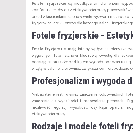
Fotele fryzjerskie
są nieodłącznym elementem wyposaż
komfortu klientów oraz efektywności pracy pracowników sa
przed właścicielami salonów wiele wyzwań i możliwości. 
fryzjerskich jest kluczowy dla każdego salonu fryzjerskieg
Fotele fryzjerskie -
Estety
Fotele fryzjerskie
mają istotny wpływ na pierwsze wra
wygodnych foteli stanowi kluczową kwestię dla sukcesu
oceniają salon także pod kątem wygody podczas usług fr
wizyty w salonie, ale również zwiększa komfort podczas 
Profesjonalizm i wygoda 
Niebagatelne jest również znaczenie odpowiednich fot
znaczenie dla wydajności i zadowolenia personelu. Er
możliwość regulacji wysokości czy kąta oparcia, mo
efektywności pracy.
Rodzaje i modele foteli fr