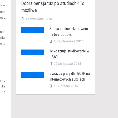
Dobra pensja tuż po studiach? To
tóre
możliwe
dnak
ne z
16 Września 2015
Studia dualne lekarstwem
stia
na bezrobocie...
nia,
1 Października 2015
iału
Ile kosztuje studiowanie w
USA?
20 Listopada 2015
Gwiazdy grają dla WOŚP na
internetowych aukcjach
w to
19 Grudnia 2015
 dla
sług