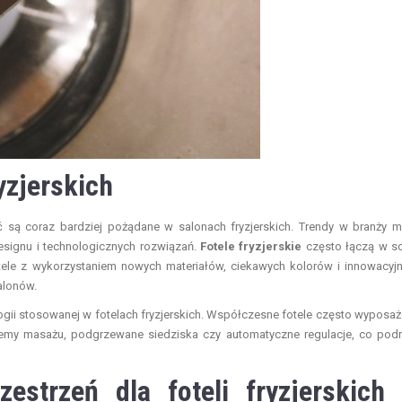
yzjerskich
są coraz bardziej pożądane w salonach fryzjerskich. Trendy w branży m
esignu i technologicznych rozwiązań.
Fotele fryzjerskie
często łączą w s
tele z wykorzystaniem nowych materiałów, ciekawych kolorów i innowacyj
alonów.
ogii stosowanej w fotelach fryzjerskich. Współczesne fotele często wyposa
emy masażu, podgrzewane siedziska czy automatyczne regulacje, co pod
zestrzeń dla foteli fryzjerskich