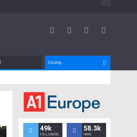
I
49k
58.3k
FOLLOWERS
FANS