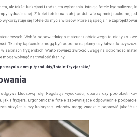
em, ale także funkcjami i rodzajem wykonania. Istnieją fotele hydrauliczne, k
y hydraulicznej. Z kolei fotele na stałej podstawie są mniej ruchome, je
ykorzystuje się fotele do mycia włosów, które są specjalnie zaprojektowa
teriałowych. Wybór odpowiedniego materiału obiciowego to nie tylko kwe
stości. Tkaniny tapicerskie mogą być odporne na plamy czy łatwe do czyszcze
ę w salonach fryzjerskich. Warto również zwrócić uwagę na odporność mater
re mogą wpłynąć na trwałość tkaniny.
tps://ayala.com.pl/produkty/fotele-fryzjerskie/
.
kowania
h odgrywa kluczową rolę. Regulacja wysokości, oparcia czy podłokietnikó
a, jak i fryzjera. Ergonomiczne fotele zapewniające odpowiednie podparcie
zas strzyżenia czy koloryzacji włosów mogą znacznie poprawić jakość u