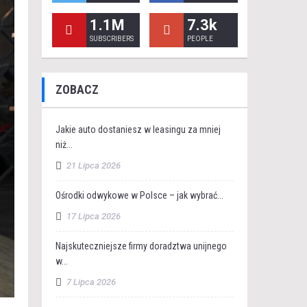
1.1M
7.3k
SUBSCRIBERS
PEOPLE
ZOBACZ
Jakie auto dostaniesz w leasingu za mniej
niż...
21 Lipca 2026
Ośrodki odwykowe w Polsce – jak wybrać...
17 Lipca 2026
Najskuteczniejsze firmy doradztwa unijnego
w...
7 Lipca 2026