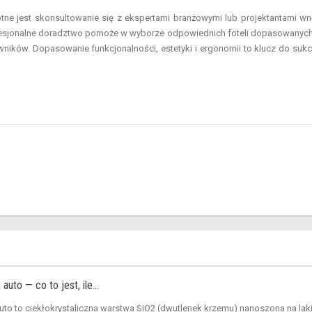
stotne jest skonsultowanie się z ekspertami branżowymi lub projektantami wn
Profesjonalne doradztwo pomoże w wyborze odpowiednich foteli dopasowanyc
ników. Dopasowanie funkcjonalności, estetyki i ergonomii to klucz do suk
to — co to jest, ile...
uto to ciekłokrystaliczna warstwa SiO2 (dwutlenek krzemu) nanoszona na laki