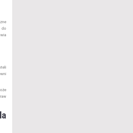
czne
a do
iwia
teli
ewni
może
praw
la