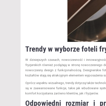
Trendy w wyborze foteli fr
W dzisiejszych czasach, nowoczesność i innowacyjność 
fryzjerskich również podążają w stronę nowoczesnego d
nowoczesny design z funkcjonalnością. Designerskie fo
kształtów stają się atrakcyjnym elementem wyposażenia s
Oprócz aspektu wizualnego, trendy dotyczą także technol
są w zaawansowane funkcje, takie jak wbudowane syst
komfort korzystania zarówno klientów, jak i fryzjerów.
Odpowiedni rozmiar i pr