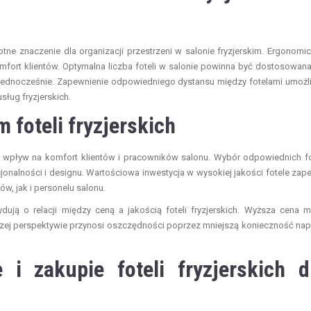
otne znaczenie dla organizacji przestrzeni w salonie fryzjerskim. Ergonomi
mfort klientów. Optymalna liczba foteli w salonie powinna być dostosowan
w jednocześnie. Zapewnienie odpowiedniego dystansu między fotelami umożl
ług fryzjerskich.
 foteli fryzjerskich
y wpływ na komfort klientów i pracowników salonu. Wybór odpowiednich fo
cjonalności i designu. Wartościowa inwestycja w wysokiej jakości fotele zap
w, jak i personelu salonu.
dują o relacji między ceną a jakością foteli fryzjerskich. Wyższa cena 
ższej perspektywie przynosi oszczędności poprzez mniejszą konieczność na
i zakupie foteli fryzjerskich d