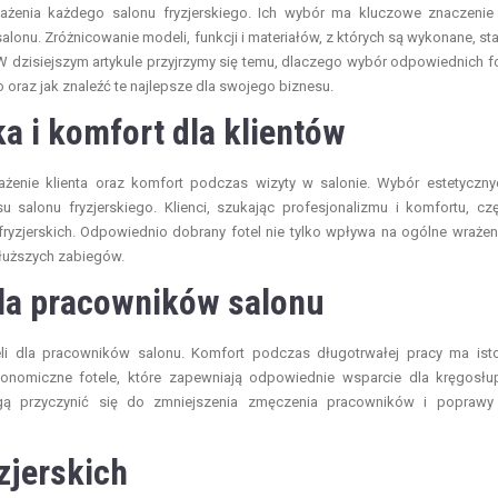
enia każdego salonu fryzjerskiego. Ich wybór ma kluczowe znaczenie
lonu. Zróżnicowanie modeli, funkcji i materiałów, z których są wykonane, st
W dzisiejszym artykule przyjrzymy się temu, dlaczego wybór odpowiednich fo
o oraz jak znaleźć te najlepsze dla swojego biznesu.
ka i komfort dla klientów
żenie klienta oraz komfort podczas wizyty w salonie. Wybór estetyczny
 salonu fryzjerskiego. Klienci, szukając profesjonalizmu i komfortu, cz
yzjerskich. Odpowiednio dobrany fotel nie tylko wpływa na ogólne wrażen
dłuższych zabiegów.
dla pracowników salonu
eli dla pracowników salonu. Komfort podczas długotrwałej pracy ma ist
gonomiczne fotele, które zapewniają odpowiednie wsparcie dla kręgosłu
gą przyczynić się do zmniejszenia zmęczenia pracowników i poprawy
yzjerskich