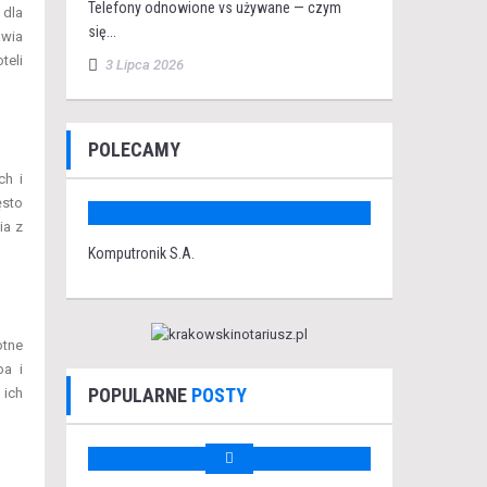
Telefony odnowione vs używane — czym
 dla
się...
awia
teli
3 Lipca 2026
POLECAMY
ch i
ęsto
ia z
Komputronik S.A.
otne
pa i
POPULARNE
POSTY
 ich