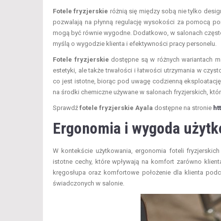
Fotele fryzjerskie
różnią się między sobą nie tylko design
pozwalają na płynną regulację wysokości za pomocą pomp
mogą być równie wygodne. Dodatkowo, w salonach często w
myślą o wygodzie klienta i efektywności pracy personelu.
Fotele fryzjerskie
dostępne są w różnych wariantach ma
estetyki, ale także trwałości i łatwości utrzymania w czy
co jest istotne, biorąc pod uwagę codzienną eksploatacj
na środki chemiczne używane w salonach fryzjerskich, któ
Sprawdź
fotele fryzjerskie Ayala
dostępne na stronie
ht
Ergonomia i wygoda użyt
W kontekście użytkowania, ergonomia foteli fryzjerskic
istotne cechy, które wpływają na komfort zarówno klient
kręgosłupa oraz komfortowe położenie dla klienta podc
świadczonych w salonie.