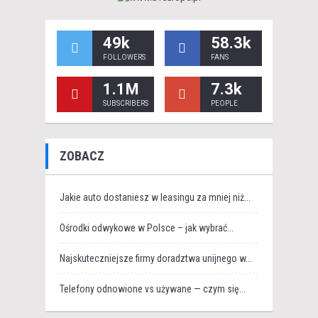
49k
58.3k
FOLLOWERS
FANS
1.1M
7.3k
SUBSCRIBERS
PEOPLE
ZOBACZ
Jakie auto dostaniesz w leasingu za mniej niż...
Ośrodki odwykowe w Polsce – jak wybrać...
Najskuteczniejsze firmy doradztwa unijnego w...
Telefony odnowione vs używane — czym się...