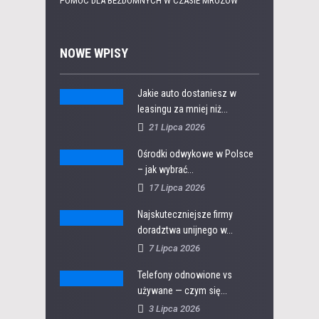
POMOC DLA BEZDOMNYCH W CZASIE MROZÓW
NOWE WPISY
Jakie auto dostaniesz w
leasingu za mniej niż...
21 Lipca 2026
Ośrodki odwykowe w Polsce
– jak wybrać...
17 Lipca 2026
Najskuteczniejsze firmy
doradztwa unijnego w...
7 Lipca 2026
Telefony odnowione vs
używane — czym się...
3 Lipca 2026