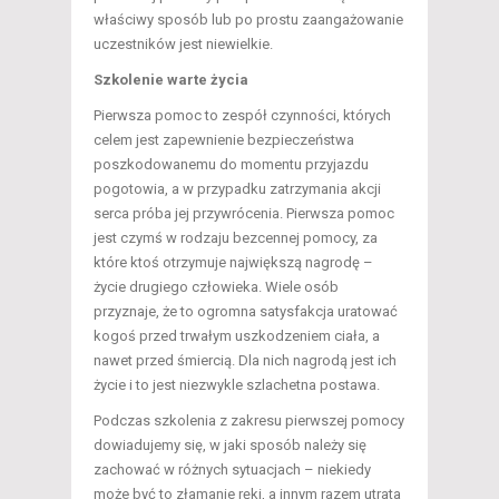
właściwy sposób lub po prostu zaangażowanie
uczestników jest niewielkie.
Szkolenie warte życia
Pierwsza pomoc to zespół czynności, których
celem jest zapewnienie bezpieczeństwa
poszkodowanemu do momentu przyjazdu
pogotowia, a w przypadku zatrzymania akcji
serca próba jej przywrócenia. Pierwsza pomoc
jest czymś w rodzaju bezcennej pomocy, za
które ktoś otrzymuje największą nagrodę –
życie drugiego człowieka. Wiele osób
przyznaje, że to ogromna satysfakcja uratować
kogoś przed trwałym uszkodzeniem ciała, a
nawet przed śmiercią. Dla nich nagrodą jest ich
życie i to jest niezwykle szlachetna postawa.
Podczas szkolenia z zakresu pierwszej pomocy
dowiadujemy się, w jaki sposób należy się
zachować w różnych sytuacjach – niekiedy
może być to złamanie ręki, a innym razem utrata