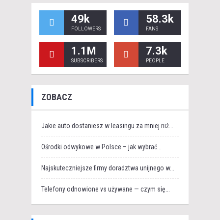
49k
58.3k
FOLLOWERS
FANS
1.1M
7.3k
SUBSCRIBERS
PEOPLE
ZOBACZ
Jakie auto dostaniesz w leasingu za mniej niż...
Ośrodki odwykowe w Polsce – jak wybrać...
Najskuteczniejsze firmy doradztwa unijnego w...
Telefony odnowione vs używane — czym się...