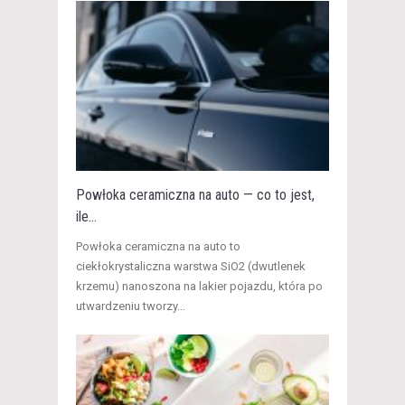
Powłoka ceramiczna na auto — co to jest,
ile...
​Powłoka ceramiczna na auto to
ciekłokrystaliczna warstwa SiO2 (dwutlenek
krzemu) nanoszona na lakier pojazdu, która po
utwardzeniu tworzy...