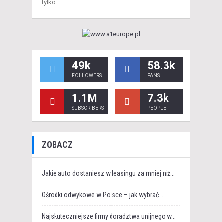
tylko...
49k
58.3k
FOLLOWERS
FANS
1.1M
7.3k
SUBSCRIBERS
PEOPLE
ZOBACZ
Jakie auto dostaniesz w leasingu za mniej niż...
Ośrodki odwykowe w Polsce – jak wybrać...
Najskuteczniejsze firmy doradztwa unijnego w...