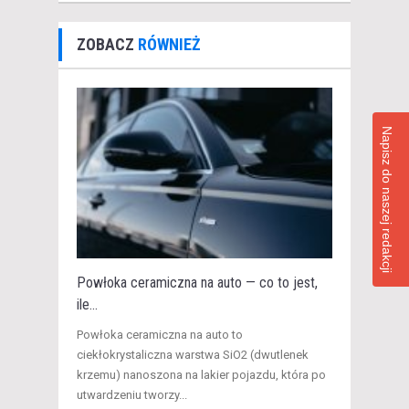
ZOBACZ
RÓWNIEŻ
Napisz do naszej redakcji
Powłoka ceramiczna na auto — co to jest,
ile...
​Powłoka ceramiczna na auto to
ciekłokrystaliczna warstwa SiO2 (dwutlenek
krzemu) nanoszona na lakier pojazdu, która po
utwardzeniu tworzy...