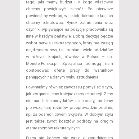
tego, jaki mamy budżet i o kogo właściwie
chcemy powiększyć zespół. Po pierwsze
powinniśmy wybrać, w jakich dokładnie krajach
chcemy rekrutować. Rynek zatrudnienia oraz
czynniki wpływające na pozycję pracownika są
inne w każdym państwie. Dobrą decyzją będzie
wybór serwisu rekrutacyjnego, który ma zasięg
międzynarodowy, tzn. posiada wiele oddziałów
w różnych krajach, również w Polsce – np.
MonsterPolska.pl. Specjaliści pomogą nam
dostosować ofertę pracy do warunków
panujących na danym rynku zatrudnienia.
Powinniśmy również zawczasu pomyśleć o tym,
jak zorganizujemy kolejne etapy rekrutacji. Żeby
nie narażać kandydatów na koszty, możemy
pierwszą turę rozmów przeprowadzić zdalnie,
np. za pośrednictwem Skype’a. W dobrym stylu
jest także zwrot kosztów podróży na drugim
etapie rozmów rekrutacyjnych.
Praca nie kończy się wraz z zatrudnieniem