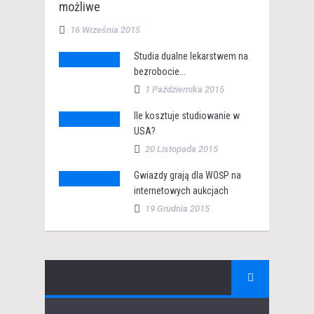
możliwe
16 Września 2015
Studia dualne lekarstwem na
bezrobocie...
1 Października 2015
Ile kosztuje studiowanie w
USA?
20 Listopada 2015
Gwiazdy grają dla WOŚP na
internetowych aukcjach
19 Grudnia 2015