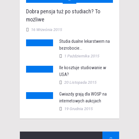
Dobra pensja tuż po studiach? To
możliwe
16 Września 2015
Studia dualne lekarstwem na
bezrobocie...
1 Października 2015
Ile kosztuje studiowanie w
USA?
20 Listopada 2015
Gwiazdy grają dla WOŚP na
internetowych aukcjach
19 Grudnia 2015