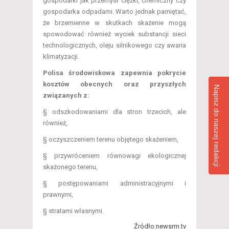
gospodarki jak przemysł ciężki, chemiczny czy
gospodarka odpadami. Warto jednak pamiętać,
że brzemienne w skutkach skażenie mogą
spowodować również wyciek substancji sieci
technologicznych, oleju silnikowego czy awaria
klimatyzacji.
Polisa środowiskowa zapewnia pokrycie
kosztów obecnych oraz przyszłych
Napisz do naszej redakcji
związanych z:
§ odszkodowaniami dla stron trzecich, ale
również,
§ oczyszczeniem terenu objętego skażeniem,
§ przywróceniem równowagi ekologicznej
skażonego terenu,
§ postępowaniami administracyjnymi i
prawnymi,
§ stratami własnymi.
Źródło:newsrm.tv