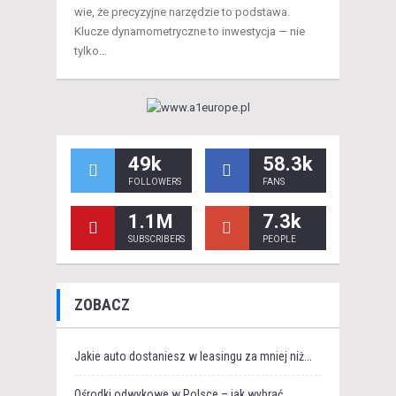
wie, że precyzyjne narzędzie to podstawa.
Klucze dynamometryczne to inwestycja — nie
tylko...
49k
58.3k
FOLLOWERS
FANS
1.1M
7.3k
SUBSCRIBERS
PEOPLE
ZOBACZ
Jakie auto dostaniesz w leasingu za mniej niż...
Ośrodki odwykowe w Polsce – jak wybrać...