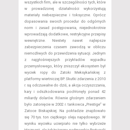
wszystkich firm, ale w szczególności tych, które
w prowadzonej działalności wykorzystują
materiały niebezpieczne i toksyczne. Oprócz
dopasowania swoich procedur do odgórnych
norm i zasad postępowania, niejednokrotnie
wprowadzają dodatkowe, restrykcyjne przepisy
wewnętrzne. Niestety nawet najlepsze
zabezpieczenia czasem zawodzą w obliczu
niemożliwych do przewidzenia sytuacji. Jednym
z najgłośniejszych przykładów wypadku
przemysłowego, który zniszczył ekosystem był
wyciek ropy do Zatoki Meksykańskiej z
platformy wiertniczej BP. Skutki zdarzenia z 2010
r. są odczuwalne do dziś, a akcja oczyszczania,
kary i odszkodowania pochłonęły ponad 42
miliardy dolarów. Równie głośnym zdarzeniem
było zatonięcie w 2002 r. tankowca „Prestige” w
Zatoce Biskajskiej. Na pokładzie znajdowało
się 70 tys. ton ciężkiego oleju napędowego. W
wyniku wycieku ucierpiało nie tylko wybrzeże
Hiszpanii, ale także tereny nadmorskie Portugalii